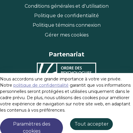
Conditions générales et d'utilisation
Politique de confidentialité
Politique témoins connexion
Gérer mes cookies
Partenariat
Nous accordons une grande importance à votre vie privée.
Notre
politique de confidentialité
garantit que vos informations
personnelles seront protégées et utilisées uniquement dans le
cadre prévu. De plus, nous utilisons des cookies pour améliorer
votre expérience de navigation sur notre site web, en adaptant
les contenus à vos préférences.
2026
Site web développé par
CODE3 Coopérative de
Paramètres des
Tout accepter
solidarité
cookies