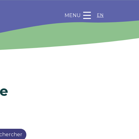
MENU
EN
he
chercher