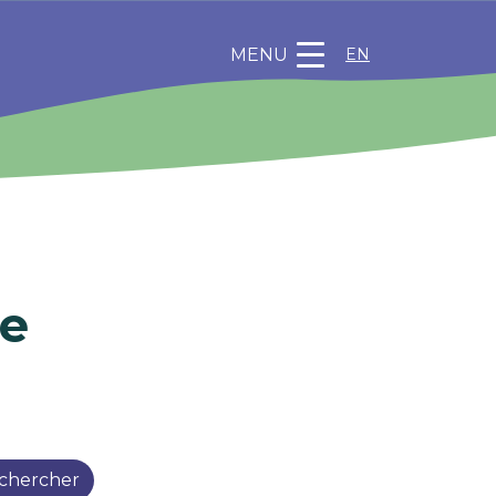
MENU
EN
he
chercher