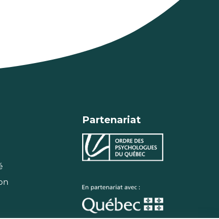
Partenariat
é
ion